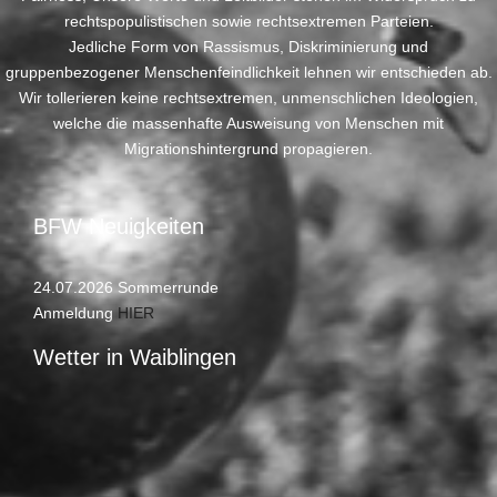
rechtspopulistischen sowie rechtsextremen Parteien.
Jedliche Form von Rassismus, Diskriminierung und
gruppenbezogener Menschenfeindlichkeit lehnen wir entschieden ab.
Wir tollerieren keine rechtsextremen, unmenschlichen Ideologien,
welche die massenhafte Ausweisung von Menschen mit
Migrationshintergrund propagieren.
BFW Neuigkeiten
24.07.2026 Sommerrunde
Anmeldung
HIER
Wetter in Waiblingen