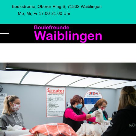
Boulodrome, Oberer Ring 6, 71332 Waiblingen
Mo, Mi, Fr 17:00-21:00 Uhr
Mobile Menu Toggle
Vorheriger Beitrag: 3.RemsOPEN Trip 2022
Nächster Bei
Zurück
Weiter