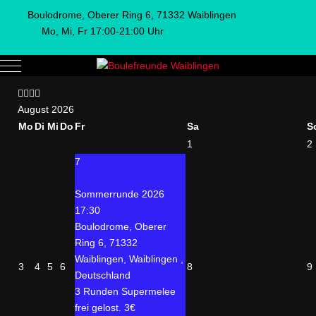
Boulodrome, Oberer Ring 6, 71332 Waiblingen
Mo, Mi, Fr 17:00-21:00 Uhr
Mobile Menu Toggle
Vorheriges
Vorheriger
Nächstes
Nächstes
Jahr
Monat
Jahr
Monat
August 2026
Mo
Di
Mi
Do
Fr
Sa
S
1
2
7
Sommerrunde 2026
17:30
Boulodrome, Oberer
Ring 6, 71332
Waiblingen, Waiblingen ,
3
4
5
6
8
9
Deutschland
3 Runden Supermelee
frei gelost. 3€