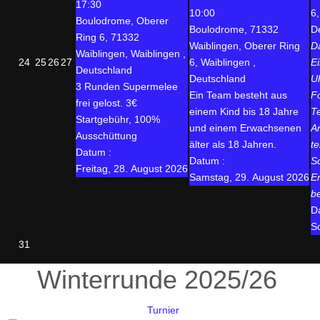
17:30
10:00
6,
Boulodrome, Oberer
Boulodrome, 71332
D
Ring 6, 71332
Waiblingen, Oberer Ring
D
Waiblingen, Waiblingen ,
24
25
26
27
6, Waiblingen ,
E
Deutschland
Deutschland
U
3 Runden Supermelee
Ein Team besteht aus
F
frei gelost. 3€
einem Kind bis 18 Jahre
T
Startgebühr, 100%
und einem Erwachsenen
A
Ausschüttung
älter als 18 Jahren.
t
Datum :
Datum :
S
Freitag, 28. August 2026
Samstag, 29. August 2026
E
b
D
S
31
Winterrunde 2025/26
Turnier