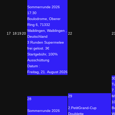
Sommerrunde 2026
17:30
Boulodrome, Oberer
Ring 6, 71332
Waiblingen, Waiblingen ,
17
18
19
20
22
2
Deutschland
3 Runden Supermelee
frei gelost. 3€
Startgebühr, 100%
Ausschüttung
Datum :
Freitag, 21. August 2026
3
T
7
29
M
28
1
2.PetitGrand-Cup
B
Sommerrunde 2026
Doublette
W