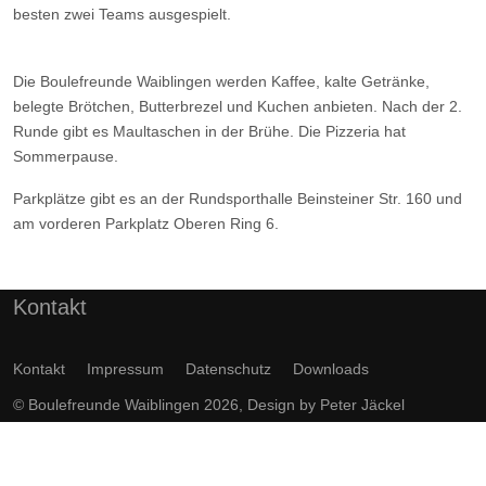
besten zwei Teams ausgespielt.
Die Boulefreunde Waiblingen werden Kaffee, kalte Getränke,
belegte Brötchen, Butterbrezel und Kuchen anbieten. Nach der 2.
Runde gibt es Maultaschen in der Brühe. Die Pizzeria hat
Sommerpause.
Parkplätze gibt es an der Rundsporthalle Beinsteiner Str. 160 und
am vorderen Parkplatz Oberen Ring 6.
Vorheriger Beitrag: 5. RemsTurnier Triplette Mixte
Nächster Bei
Zurück
Weiter
Kontakt
Kontakt
Impressum
Datenschutz
Downloads
© Boulefreunde Waiblingen 2026, Design by
Peter Jäckel