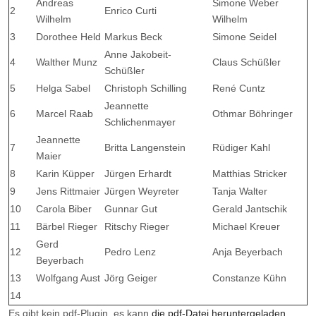
Andreas
Simone Weber
2
Enrico Curti
Wilhelm
Wilhelm
3
Dorothee Held
Markus Beck
Simone Seidel
Anne Jakobeit-
4
Walther Munz
Claus Schüßler
Schüßler
5
Helga Sabel
Christoph Schilling
René Cuntz
Jeannette
6
Marcel Raab
Othmar Böhringer
Schlichenmayer
Jeannette
7
Britta Langenstein
Rüdiger Kahl
Maier
8
Karin Küpper
Jürgen Erhardt
Matthias Stricker
9
Jens Rittmaier
Jürgen Weyreter
Tanja Walter
10
Carola Biber
Gunnar Gut
Gerald Jantschik
11
Bärbel Rieger
Ritschy Rieger
Michael Kreuer
Gerd
12
Pedro Lenz
Anja Beyerbach
Beyerbach
13
Wolfgang Aust
Jörg Geiger
Constanze Kühn
14
Es gibt kein pdf-Plugin, es kann
die pdf-Datei heruntergeladen