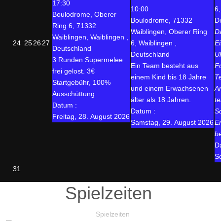
17:30
10:00
6,
Boulodrome, Oberer
Boulodrome, 71332
D
Ring 6, 71332
Waiblingen, Oberer Ring
D
Waiblingen, Waiblingen ,
24
25
26
27
6, Waiblingen ,
E
Deutschland
Deutschland
U
3 Runden Supermelee
Ein Team besteht aus
F
frei gelost. 3€
einem Kind bis 18 Jahre
T
Startgebühr, 100%
und einem Erwachsenen
A
Ausschüttung
älter als 18 Jahren.
t
Datum :
Datum :
S
Freitag, 28. August 2026
Samstag, 29. August 2026
E
b
D
S
31
Spielzeiten
Spielzeiten