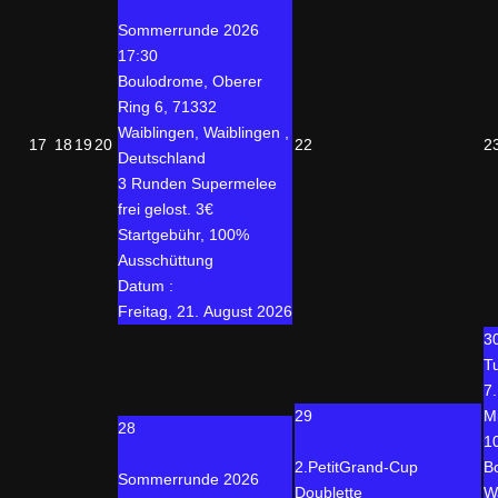
Sommerrunde 2026
17:30
Boulodrome, Oberer
Ring 6, 71332
Waiblingen, Waiblingen ,
17
18
19
20
22
2
Deutschland
3 Runden Supermelee
frei gelost. 3€
Startgebühr, 100%
Ausschüttung
Datum :
Freitag, 21. August 2026
3
T
7
29
M
28
1
2.PetitGrand-Cup
B
Sommerrunde 2026
Doublette
W