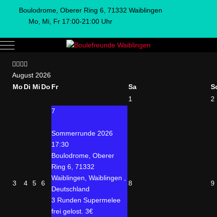
Boulodrome, Oberer Ring 6, 71332 Waiblingen
Mo, Mi, Fr 17:00-21:00 Uhr
Mobile Menu Toggle
Vorheriges
Vorheriger
Nächstes
Nächstes
Jahr
Monat
Jahr
Monat
August 2026
Mo
Di
Mi
Do
Fr
Sa
S
1
2
7
Sommerrunde 2026
17:30
Boulodrome, Oberer
Ring 6, 71332
Waiblingen, Waiblingen ,
3
4
5
6
8
9
Deutschland
3 Runden Supermelee
frei gelost. 3€